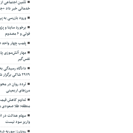
تأمین اجتماعی از 
خدماتی خبر داد +جز
ورود بازرسی به پ
فوتی و ۶ مصدوم
پلمب چهار واحد ص
مهار آتش‌سوزی پا
نفس‌گیر
دادگاه رسیدگی به
۲۹۷۹ شاکی برگزار شد
تردد روان در محو
مرزهای اربعینی
تداوم کاهش قیمت 
منطقه؛ طلا صعودی م
سهام عدالت در انت
واریز سود نیست
رویترز: سوریه در