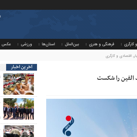
ا
 کارگری
فرهنگی و هنری
بین‌الملل
استان‌ها
ورزشی
عکس
ر
,
اقتصادی و کارگری
آخرین اخبار
ا
د
و
د
ا