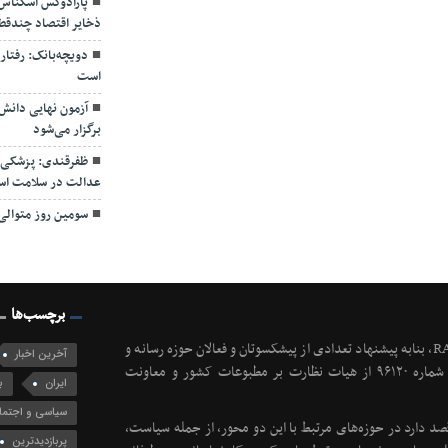
پارادوکس اسکناس س
ذخایر اقتصاد چندقط
دویچه‌بانک: رفتار
است
آزمون‌ نهایی دانش
برگزار می‌شود
ظفرقندی: پزشکی خ
عدالت در سلامت ا
سومین روز متوال
برچسب‌ها
راکنا (آژانس خبری راوی کار)- RAKNA (Ravi Kar News Agency)، بنابه پیشنهاد تعدادی از پیشکسوتان و فعالان حوزه رسانه و
آخرین اخبار
کار ایران در تاریخ ۱۰ اردیبهشت ۱۴۰۳ مجوز رسمی خود را به شماره ۹۶۱۲۰ از هیات نظارت بر مطبوعات کشور و معاونت
ایران
ب
سیاسی و اجتما
 دارد در حوزه‌های مرتبط با این دو محور، از جمله سیاست،
پربازدیدترین