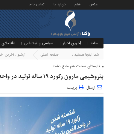
عکس
فیلم
درباره ما
تماس با ما
خانه
آخرین اخبار
سیاسی و اجتماعی
اقتصادی و
شما اینجا هستید :
صفحه اصلی
آرشیو :
آخرین اخبا
تابستان سخت هم مانع نشد؛
پتروشیمی مارون رکورد ۱۹ ساله تولید در واحد الفین را شکست
ارسال
پرینت