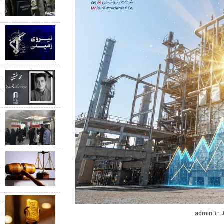
ح
ه
د
ب
م
س
ز
د
ک
ب
admin 1
ا