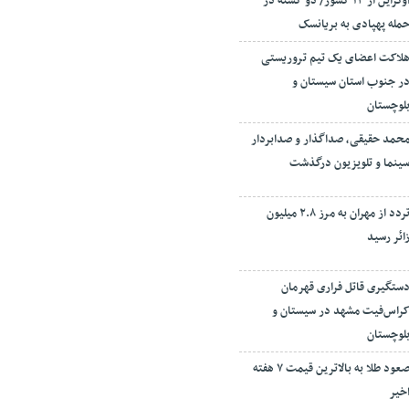
اوکراین از ۱۳ کشور/ دو کشته در
مله پهپادی به بریانسک
لاکت اعضای یک تیم تروریستی
ر جنوب استان سیستان و
لوچستان
حمد حقیقی، صداگذار و صدابردار
ینما و تلویزیون درگذشت
تردد از مهران به مرز ۲.۸ میلیون
ائر رسید
ستگیری قاتل فراری قهرمان
راس‌فیت مشهد در سیستان‌ و
لوچستان
صعود طلا به بالاترین قیمت ۷ هفته
خیر