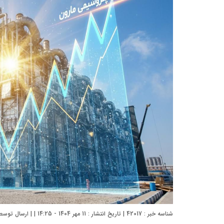
شناسه خبر : 42017 | تاریخ انتشار : 11 مهر 1404 - 14:25 | | ارسال توسط :